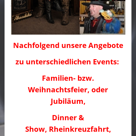
Nachfolgend unsere Angebote
zu
unterschiedlichen Events:
Familien- bzw.
Weihnachtsfeier, oder
Jubiläum,
Dinner &
Show, Rheinkreuzfahrt,