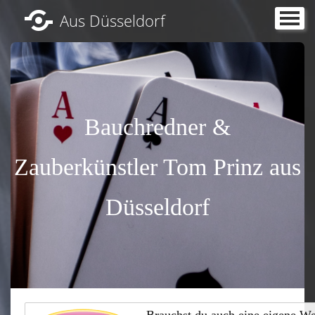
Aus Düsseldorf
Startseite
Shows für Familien- / Weihnachtsfeiern,
Rheinkreuzfahrt, Dinner, Soloshow
Bauchrednershow zum Sitzungskarneval
Bauchredner &
Auszeichnungen, Referenzen
Zauberkünstler Tom Prinz aus
Programminfos, Videos, Fotos, mit
Düsseldorf
Kundenkommentaren, Vita
Presseberichte, Showtermine, Tomßs Buch
Kontakt, Kosten